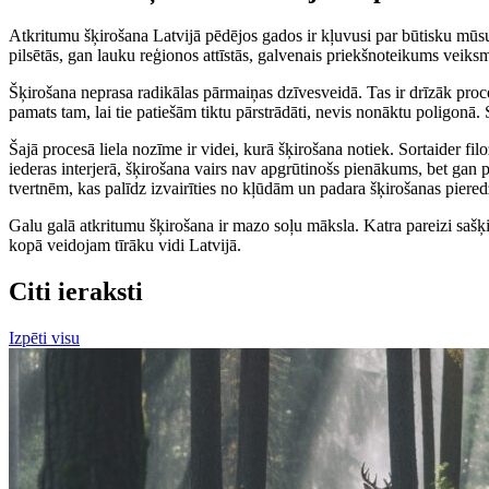
Atkritumu šķirošana Latvijā pēdējos gados ir kļuvusi par būtisku mūsu 
pilsētās, gan lauku reģionos attīstās, galvenais priekšnoteikums veiksm
Šķirošana neprasa radikālas pārmaiņas dzīvesveidā. Tas ir drīzāk process
pamats tam, lai tie patiešām tiktu pārstrādāti, nevis nonāktu poligonā
Šajā procesā liela nozīme ir videi, kurā šķirošana notiek. Sortaider filoz
iederas interjerā, šķirošana vairs nav apgrūtinošs pienākums, bet gan paš
tvertnēm, kas palīdz izvairīties no kļūdām un padara šķirošanas piered
Galu galā atkritumu šķirošana ir mazo soļu māksla. Katra pareizi sašķi
kopā veidojam tīrāku vidi Latvijā.
Citi ieraksti
Izpēti visu