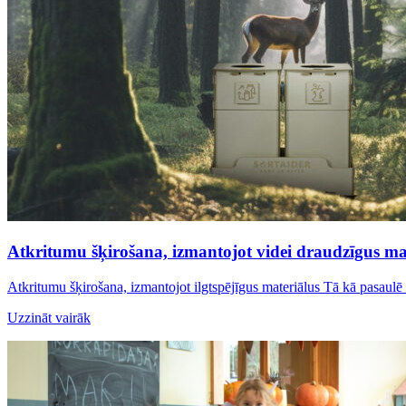
Atkritumu šķirošana, izmantojot videi draudzīgus ma
Atkritumu šķirošana, izmantojot ilgtspējīgus materiālus Tā kā pasaul
Uzzināt vairāk