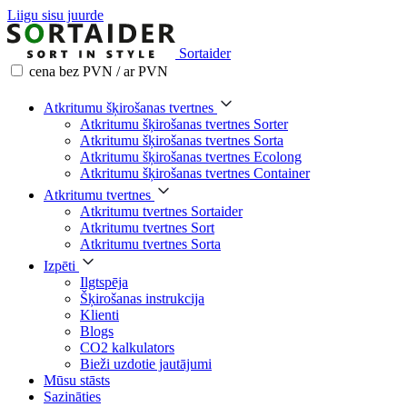
Liigu sisu juurde
Sortaider
cena bez PVN / ar PVN
Atkritumu šķirošanas tvertnes
Atkritumu šķirošanas tvertnes Sorter
Atkritumu šķirošanas tvertnes Sorta
Atkritumu šķirošanas tvertnes Ecolong
Atkritumu šķirošanas tvertnes Container
Atkritumu tvertnes
Atkritumu tvertnes Sortaider
Atkritumu tvertnes Sort
Atkritumu tvertnes Sorta
Izpēti
Ilgtspēja
Šķirošanas instrukcija
Klienti
Blogs
CO2 kalkulators
Bieži uzdotie jautājumi
Mūsu stāsts
Sazināties