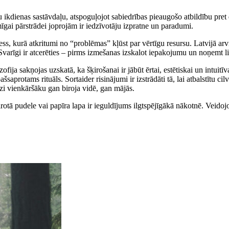
ikdienas sastāvdaļu, atspoguļojot sabiedrības pieaugošo atbildību pret 
īgai pārstrādei joprojām ir iedzīvotāju izpratne un paradumi.
, kurā atkritumi no “problēmas” kļūst par vērtīgu resursu. Latvijā arvien
. Svarīgi ir atcerēties – pirms izmešanas izskalot iepakojumu un noņemt 
ofija sakņojas uzskatā, ka šķirošanai ir jābūt ērtai, estētiskai un intuitī
saprotams rituāls. Sortaider risinājumi ir izstrādāti tā, lai atbalstītu c
zi vienkāršāku gan biroja vidē, gan mājās.
rotā pudele vai papīra lapa ir ieguldījums ilgtspējīgākā nākotnē. Veido