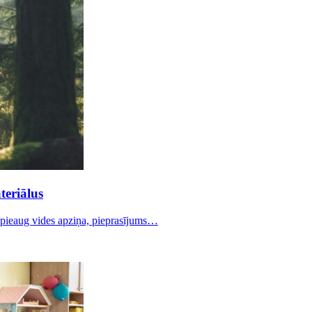
teriālus
ē pieaug vides apziņa, pieprasījums…