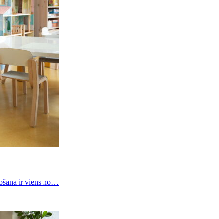
rošana ir viens no…