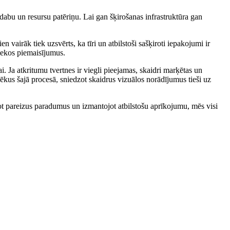
dabu un resursu patēriņu. Lai gan šķirošanas infrastruktūra gan
 vairāk tiek uzsvērts, ka tīri un atbilstoši sašķiroti iepakojumi ir
liekos piemaisījumus.
vai. Ja atkritumu tvertnes ir viegli pieejamas, skaidri marķētas un
ilvēkus šajā procesā, sniedzot skaidrus vizuālos norādījumus tieši uz
jot pareizus paradumus un izmantojot atbilstošu aprīkojumu, mēs visi