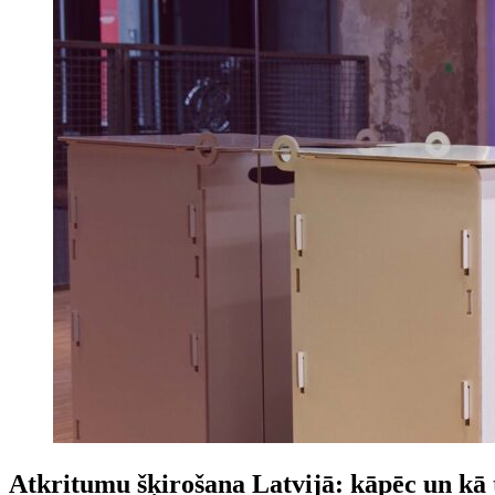
Atkritumu šķirošana Latvijā: kāpēc un kā t