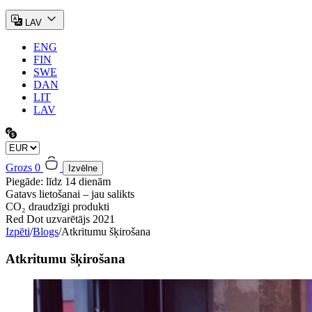
LAV
ENG
FIN
SWE
DAN
LIT
LAV
Grozs
0
Izvēlne
Piegāde: līdz 14 dienām
Gatavs lietošanai – jau salikts
CO₂ draudzīgi produkti
Red Dot uzvarētājs 2021
Izpēti
/
Blogs
/
Atkritumu šķirošana
Atkritumu šķirošana