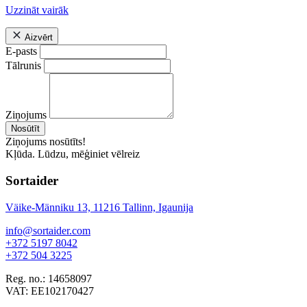
Uzzināt vairāk
Aizvērt
E-pasts
Tālrunis
Ziņojums
Nosūtīt
Ziņojums nosūtīts!
Kļūda. Lūdzu, mēģiniet vēlreiz
Sortaider
Väike-Männiku 13, 11216 Tallinn, Igaunija
info@sortaider.com
+372 5197 8042
+372 504 3225
Reg. no.: 14658097
VAT: EE102170427