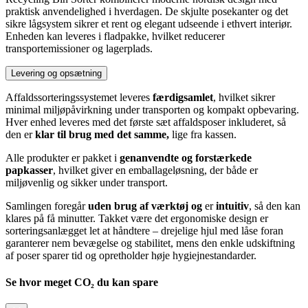
praktisk anvendelighed i hverdagen. De skjulte posekanter og det
sikre lågsystem sikrer et rent og elegant udseende i ethvert interiør.
Enheden kan leveres i fladpakke, hvilket reducerer
transportemissioner og lagerplads.
Levering og opsætning
Affaldssorteringssystemet leveres
færdigsamlet
, hvilket sikrer
minimal miljøpåvirkning under transporten og kompakt opbevaring.
Hver enhed leveres med det første sæt affaldsposer inkluderet, så
den er
klar til brug med det samme,
lige fra kassen.
Alle produkter er pakket i
genanvendte og forstærkede
papkasser
, hvilket giver en emballageløsning, der både er
miljøvenlig og sikker under transport.
Samlingen foregår
uden brug af værktøj og
er
intuitiv
, så den kan
klares på få minutter. Takket være det ergonomiske design er
sorteringsanlægget let at håndtere – drejelige hjul med låse foran
garanterer nem bevægelse og stabilitet, mens den enkle udskiftning
af poser sparer tid og opretholder høje hygiejnestandarder.
Se hvor meget CO₂ du kan spare