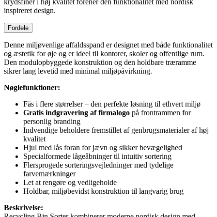
krydsfiner i høj kvalitet forener den funktionalitet med nordisk
inspireret design.
Fordele
Denne miljøvenlige affaldsspand er designet med både funktionalitet
og æstetik for øje og er ideel til kontorer, skoler og offentlige rum.
Den modulopbyggede konstruktion og den holdbare træramme
sikrer lang levetid med minimal miljøpåvirkning.
Nøglefunktioner:
Fås i flere størrelser – den perfekte løsning til ethvert miljø
Gratis indgravering af firmalogo
på frontrammen for
personlig branding
Indvendige beholdere fremstillet af genbrugsmaterialer af høj
kvalitet
Hjul med lås foran for jævn og sikker bevægelighed
Specialformede lågeåbninger til intuitiv sortering
Flersprogede sorteringsvejledninger med tydelige
farvemærkninger
Let at rengøre og vedligeholde
Holdbar, miljøbevidst konstruktion til langvarig brug
Beskrivelse:
Recycling Bin Sorter kombinerer moderne nordisk design med