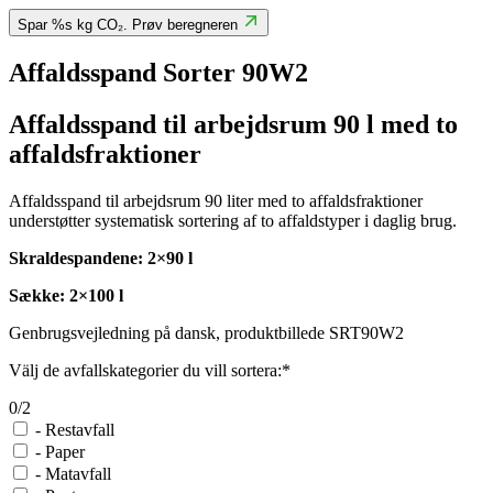
Spar %s kg CO₂. Prøv beregneren
Affaldsspand Sorter 90W2
Affaldsspand til arbejdsrum 90 l med to
affaldsfraktioner
Affaldsspand til arbejdsrum 90 liter med to affaldsfraktioner
understøtter systematisk sortering af to affaldstyper i daglig brug.
Skraldespandene: 2×90 l
Sække: 2×100 l
Genbrugsvejledning på dansk, produktbillede SRT90W2
Välj de avfallskategorier du vill sortera:*
0/2
-
Restavfall
-
Paper
-
Matavfall