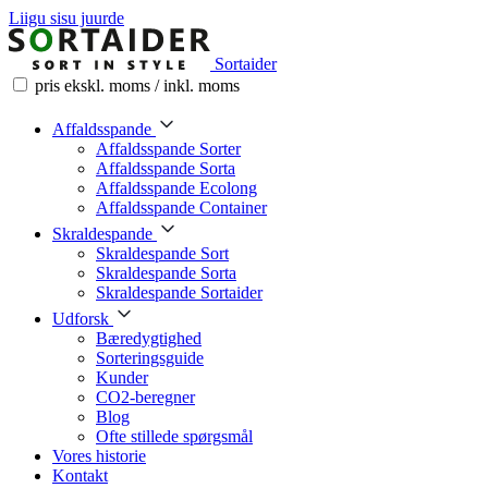
Liigu sisu juurde
Sortaider
pris ekskl. moms / inkl. moms
Affaldsspande
Affaldsspande Sorter
Affaldsspande Sorta
Affaldsspande Ecolong
Affaldsspande Container
Skraldespande
Skraldespande Sort
Skraldespande Sorta
Skraldespande Sortaider
Udforsk
Bæredygtighed
Sorteringsguide
Kunder
CO2-beregner
Blog
Ofte stillede spørgsmål
Vores historie
Kontakt