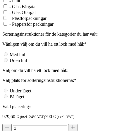
-
Pant
-
Glas Färgata
-
Glas Ofärgat
-
Plastförpackningar
-
Pappersför packningar
Sorteringsinstruktioner för de kategorier du har valt:
Vänligen välj om du vill ha ett lock med hål:*
Med hul
Uden hul
Välj om du vill ha ett lock med hål::
Välj plats för sorteringsinstruktionerna:*
Under låget
På låget
Vald placering::
979,60
€
790
€
(incl. 24% VAT)
(excl. VAT)