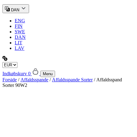
DAN
ENG
FIN
SWE
DAN
LIT
LAV
Indkøbskurv
0
Menu
Forside
/
Affaldsspande
/
Affaldsspande Sorter
/ Affaldsspand
Sorter 90W2