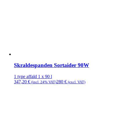
Skraldespanden Sortaider 90W
1 type affald
1 x 90 l
347,20
€
280
€
(incl. 24% VAT)
(excl. VAT)