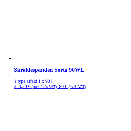
Skraldespanden Sorta 90WL
1 type affald
1 x 90 l
223,20
€
180
€
(incl. 24% VAT)
(excl. VAT)