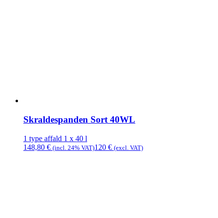
Skraldespanden Sort 40WL
1 type affald
1 x 40 l
148,80
€
120
€
(incl. 24% VAT)
(excl. VAT)