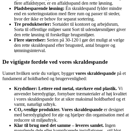
flere affaldstyper, er en affaldsspand den rette løsning.
Pladsbesparende løsning:
Én skraldespand fylder mindre
end en sorteringsstation med flere rum og passer til steder,
hvor der ikke er behov for separat sortering.
Tre produktserier:
Sortaider til kontoret og arbejdsrum,
Sorta til offentlige miljøer samt Sort til udendørsmiljøer giver
den rette løsning til forskellige brugsmiljøer.
Flere størrelser:
Serien på 30-120 l gør det muligt at vælge
den rette skraldespand efter brugssted, antal brugere og
tømningsinterval.
De vigtigste fordele ved vores skraldespande
Uanset hvilken serie du vælger, bygger
vores skraldespande
på et
fundament af holdbarhed og brugervenlighed:
Krydsfiner: Lettere end metal, stærkere end plastik.
Vi
anvender bæredygtige, fornybare træmaterialer af høj kvalitet
i vores skraldespande for at sikre maksimal holdbarhed og et
varmt, naturligt udtryk.
CO₂-venlige produkter.
Vores skraldespande
er designet
med bæredygtighed for øje og hjælper din organisation med at
reducere sit miljøaftryk.
Klar til brug med det samme – leveres samlet.
Ingen
manglende dele eller komplicerede installationer – stil blot