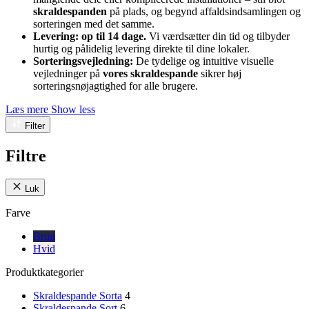
skraldespanden
på plads, og begynd affaldsindsamlingen og
sorteringen med det samme.
Levering: op til 14 dage.
Vi værdsætter din tid og tilbyder
hurtig og pålidelig levering direkte til dine lokaler.
Sorteringsvejledning:
De tydelige og intuitive visuelle
vejledninger på
vores skraldespande
sikrer høj
sorteringsnøjagtighed for alle brugere.
Læs mere
Show less
Filter
Filtre
Luk
Farve
Brun
Hvid
Produktkategorier
Skraldespande Sorta
4
Skraldespande Sort
6