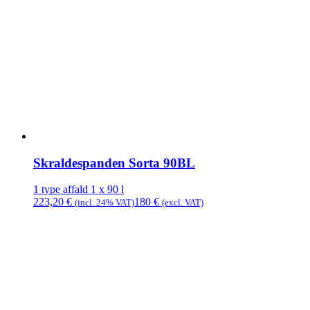
Skraldespanden Sorta 90BL
1 type affald
1 x 90 l
223,20
€
180
€
(incl. 24% VAT)
(excl. VAT)