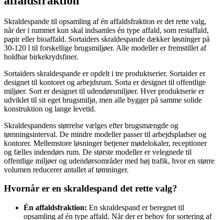
affaldsfraktion
Skraldespande til opsamling af én affaldsfraktion er det rette valg,
når der i rummet kun skal indsamles én type affald, som restaffald,
papir eller bioaffald. Sortaiders skraldespande dækker løsninger på
30-120 l til forskellige brugsmiljøer. Alle modeller er fremstillet af
holdbar birkekrydsfiner.
Sortaiders skraldespande er opdelt i tre produktserier. Sortaider er
designet til kontoret og arbejdsrum. Sorta er designet til offentlige
miljøer. Sort er designet til udendørsmiljøer. Hver produktserie er
udviklet til sit eget brugsmiljø, men alle bygger på samme solide
konstruktion og lange levetid.
Skraldespandens størrelse vælges efter brugsmængde og
tømningsinterval. De mindre modeller passer til arbejdspladser og
kontorer. Mellemstore løsninger betjener mødelokaler, receptioner
og fælles indendørs rum. De største modeller er velegnede til
offentlige miljøer og udendørsområder med høj trafik, hvor en større
volumen reducerer antallet af tømninger.
Hvornår er en skraldespand det rette valg?
Én affaldsfraktion:
En skraldespand er beregnet til
opsamling af én type affald. Når der er behov for sortering af