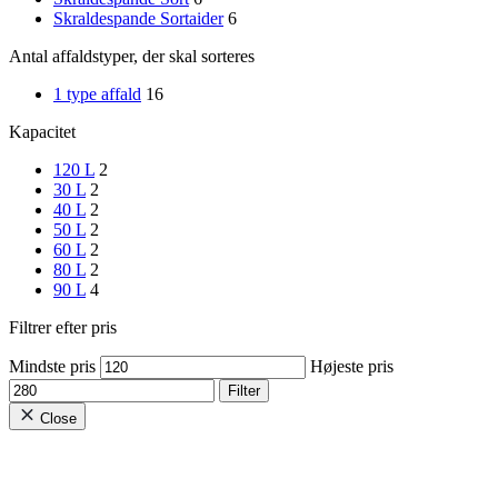
Skraldespande Sortaider
6
Antal affaldstyper, der skal sorteres
1 type affald
16
Kapacitet
120 L
2
30 L
2
40 L
2
50 L
2
60 L
2
80 L
2
90 L
4
Filtrer efter pris
Mindste pris
Højeste pris
Filter
Close