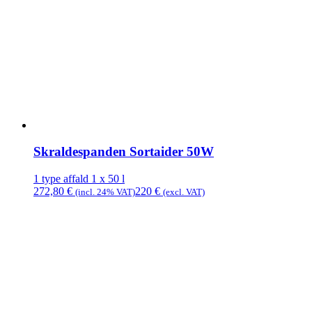
Skraldespanden Sortaider 50W
1 type affald
1 x 50 l
272,80
€
220
€
(incl. 24% VAT)
(excl. VAT)