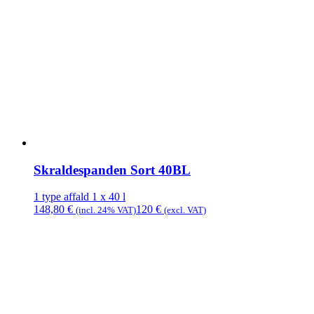
Skraldespanden Sort 40BL
1 type affald
1 x 40 l
148,80
€
120
€
(incl. 24% VAT)
(excl. VAT)