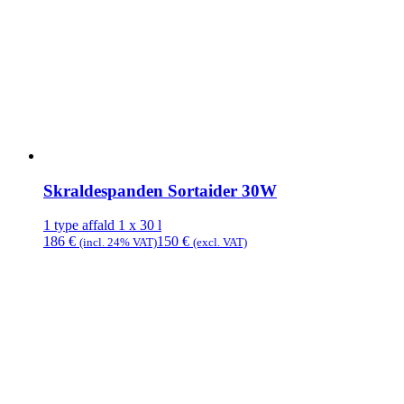
Skraldespanden Sortaider 30W
1 type affald
1 x 30 l
186
€
150
€
(incl. 24% VAT)
(excl. VAT)