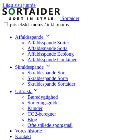
Liigu sisu juurde
Sortaider
pris ekskl. moms / inkl. moms
Affaldsspande
Affaldsspande Sorter
Affaldsspande Sorta
Affaldsspande Ecolong
Affaldsspande Container
Skraldespande
Skraldespande Sort
Skraldespande Sorta
Skraldespande Sortaider
Udforsk
Bæredygtighed
Sorteringsguide
Kunder
CO2-beregner
Blog
Ofte stillede spørgsmål
Vores historie
Kontakt