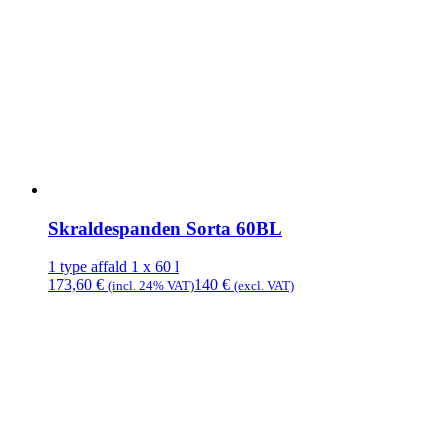
Skraldespanden Sorta 60BL
1 type affald
1 x 60 l
173,60
€
140
€
(incl. 24% VAT)
(excl. VAT)