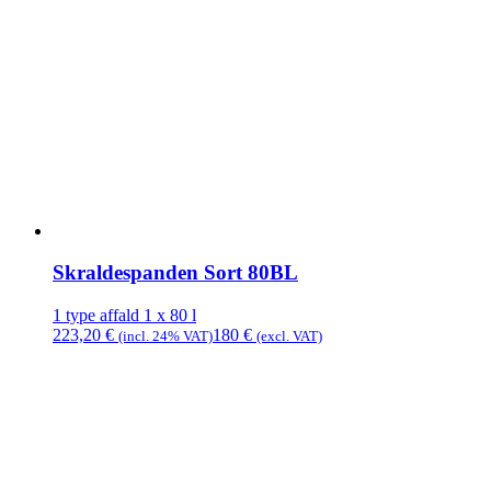
Skraldespanden Sort 80BL
1 type affald
1 x 80 l
223,20
€
180
€
(incl. 24% VAT)
(excl. VAT)