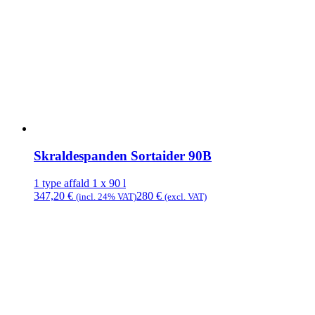
Skraldespanden Sortaider 90B
1 type affald
1 x 90 l
347,20
€
280
€
(incl. 24% VAT)
(excl. VAT)