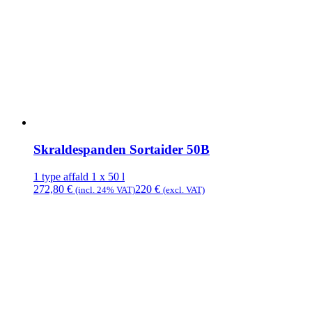
Skraldespanden Sortaider 50B
1 type affald
1 x 50 l
272,80
€
220
€
(incl. 24% VAT)
(excl. VAT)