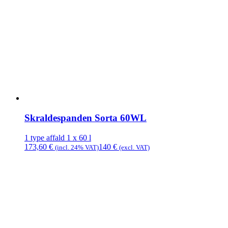
Skraldespanden Sorta 60WL
1 type affald
1 x 60 l
173,60
€
140
€
(incl. 24% VAT)
(excl. VAT)