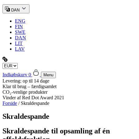
DAN
ENG
FIN
SWE
DAN
LIT
LAV
Indkøbskurv
0
Menu
Levering: op til 14 dage
Klar til brug – færdigsamlet
CO₂-venlige produkter
Vinder af Red Dot Award 2021
Forside
/ Skraldespande
Skraldespande
Skraldespande til opsamling af én