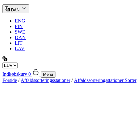
DAN
ENG
FIN
SWE
DAN
LIT
LAV
Indkøbskurv
0
Menu
Forside
/
Affaldssorteringsstationer
/
Affaldssorteringsstationer Sorter