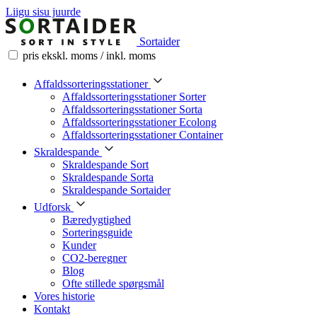
Liigu sisu juurde
Sortaider
pris ekskl. moms / inkl. moms
Affaldssorteringsstationer
Affaldssorteringsstationer Sorter
Affaldssorteringsstationer Sorta
Affaldssorteringsstationer Ecolong
Affaldssorteringsstationer Container
Skraldespande
Skraldespande Sort
Skraldespande Sorta
Skraldespande Sortaider
Udforsk
Bæredygtighed
Sorteringsguide
Kunder
CO2-beregner
Blog
Ofte stillede spørgsmål
Vores historie
Kontakt