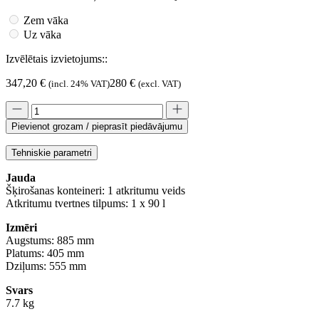
Zem vāka
Uz vāka
Izvēlētais izvietojums::
347,20
€
280
€
(incl. 24% VAT)
(excl. VAT)
Pievienot grozam / pieprasīt piedāvājumu
Tehniskie parametri
Jauda
Šķirošanas konteineri: 1 atkritumu veids
Atkritumu tvertnes tilpums: 1 x 90 l
Izmēri
Augstums: 885 mm
Platums: 405 mm
Dziļums: 555 mm
Svars
7.7 kg