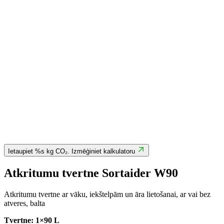
Ietaupiet %s kg CO₂. Izmēģiniet kalkulatoru
Atkritumu tvertne Sortaider W90
Atkritumu tvertne ar vāku, iekštelpām un āra lietošanai, ar vai bez
atveres, balta
Tvertne: 1×90 L