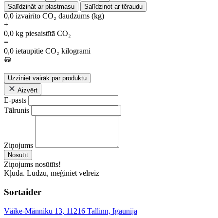
Salīdzināt ar plastmasu
Salīdzinot ar tēraudu
0,0
izvairīto CO₂ daudzums (kg)
+
0,0
kg piesaistītā CO₂
=
0,0
ietaupītie CO₂ kilogrami
Uzziniet vairāk par produktu
Aizvērt
E-pasts
Tālrunis
Ziņojums
Nosūtīt
Ziņojums nosūtīts!
Kļūda. Lūdzu, mēģiniet vēlreiz
Sortaider
Väike-Männiku 13, 11216 Tallinn, Igaunija