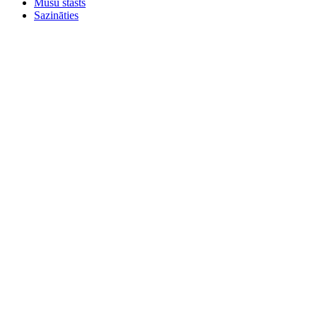
Mūsu stāsts
Sazināties