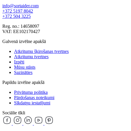
info@sortaider.com
+372 5197 8042
+372 504 3225
Reg. no.: 14658097
VAT: EE102170427
Galvenā izvēlne apakšā
Atkritumu šķirošanas tvertnes
Atkritumu tvertnes
Izpēti
Mūsu stāsts
Sazināties
Papildu izvēlne apakšā
Privātuma politika
Pārdošanas noteikumi
Sīkdatņu iestatījumi
Sociālie tīkli