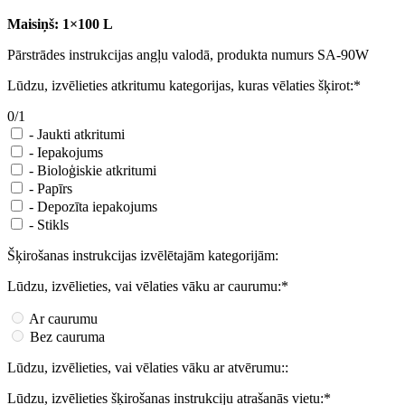
Maisiņš: 1×100 L
Pārstrādes instrukcijas angļu valodā, produkta numurs SA-90W
Lūdzu, izvēlieties atkritumu kategorijas, kuras vēlaties šķirot:*
0/1
-
Jaukti atkritumi
-
Iepakojums
-
Bioloģiskie atkritumi
-
Papīrs
-
Depozīta iepakojums
-
Stikls
Šķirošanas instrukcijas izvēlētajām kategorijām:
Lūdzu, izvēlieties, vai vēlaties vāku ar caurumu:*
Ar caurumu
Bez cauruma
Lūdzu, izvēlieties, vai vēlaties vāku ar atvērumu::
Lūdzu, izvēlieties šķirošanas instrukciju atrašanās vietu:*