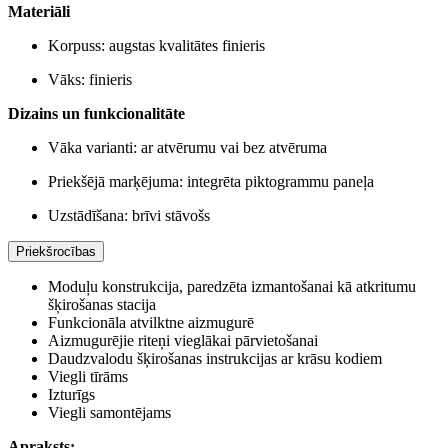
Materiāli
Korpuss: augstas kvalitātes finieris
Vāks: finieris
Dizains un funkcionalitāte
Vāka varianti: ar atvērumu vai bez atvēruma
Priekšējā marķējuma: integrēta piktogrammu paneļa
Uzstādīšana: brīvi stāvošs
Priekšrocības
Moduļu konstrukcija, paredzēta izmantošanai kā atkritumu
šķirošanas stacija
Funkcionāla atvilktne aizmugurē
Aizmugurējie riteņi vieglākai pārvietošanai
Daudzvalodu šķirošanas instrukcijas ar krāsu kodiem
Viegli tīrāms
Izturīgs
Viegli samontējams
Apraksts: