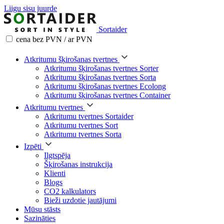
Liigu sisu juurde
Sortaider
cena bez PVN / ar PVN
Atkritumu šķirošanas tvertnes
Atkritumu šķirošanas tvertnes Sorter
Atkritumu šķirošanas tvertnes Sorta
Atkritumu šķirošanas tvertnes Ecolong
Atkritumu šķirošanas tvertnes Container
Atkritumu tvertnes
Atkritumu tvertnes Sortaider
Atkritumu tvertnes Sort
Atkritumu tvertnes Sorta
Izpēti
Ilgtspēja
Šķirošanas instrukcija
Klienti
Blogs
CO2 kalkulators
Bieži uzdotie jautājumi
Mūsu stāsts
Sazināties