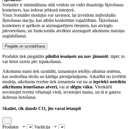
Sortaider ir minimālisma stilā veidots un videi draudzīgs šķirošanas
konteiners, kas iederas jebkurā interjerā.
Visus Sortaider moduļus var savienot, lai izveidotu individuālu
šķirošanas staciju, kas atbilst konkrētām vajadzībām. Šķirošanas
konteiners ir aprīkots ar aizmugurējiem riteņiem, kas atvieglo
pārvietošanu, un funkcionālu atvilktni aizmugurē atkritumu maisiņu
uzglabāšanai.
Piegāde un uzstādīšana
Produkts tiek piegādāts
pilnībā iesaiņots un nav jāmontē
, tāpēc to
var lietot uzreiz pēc izpakošanas.
Atkritumu maisi tiek uzstādīti, izmantojot iekšējo atbalsta sistēmu,
kas nodrošina drošu un kārtīgu piestiprinājumu. Atkarībā no izvēlētā
modeļa, atkritumu tvertne tiek izmantota vai nu ar
iepriekš noteiktu
atkritumu iemetšanas atveri,
vai ar
slēgtu vāku
. Vienkārši
novietojiet tvertni vēlamajā vietā, ievietojiet maisu, un tā ir gatava
ikdienas lietošanai.
Skatiet, cik daudz CO₂ jūs varat ietaupīt
Produkts
Variācija