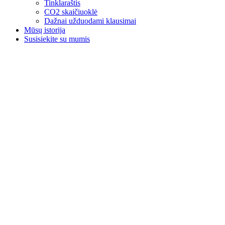
Tinklaraštis
CO2 skaičiuoklė
Dažnai užduodami klausimai
Mūsų istorija
Susisiekite su mumis