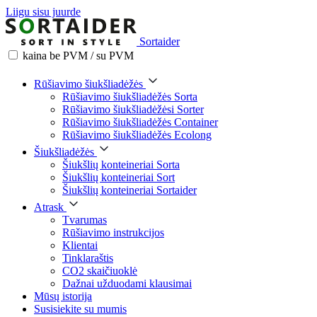
Liigu sisu juurde
Sortaider
kaina be PVM / su PVM
Rūšiavimo šiukšliadėžės
Rūšiavimo šiukšliadėžės Sorta
Rūšiavimo šiukšliadėžėsi Sorter
Rūšiavimo šiukšliadėžės Container
Rūšiavimo šiukšliadėžės Ecolong
Šiukšliadėžės
Šiukšlių konteineriai Sorta
Šiukšlių konteineriai Sort
Šiukšlių konteineriai Sortaider
Atrask
Tvarumas
Rūšiavimo instrukcijos
Klientai
Tinklaraštis
CO2 skaičiuoklė
Dažnai užduodami klausimai
Mūsų istorija
Susisiekite su mumis