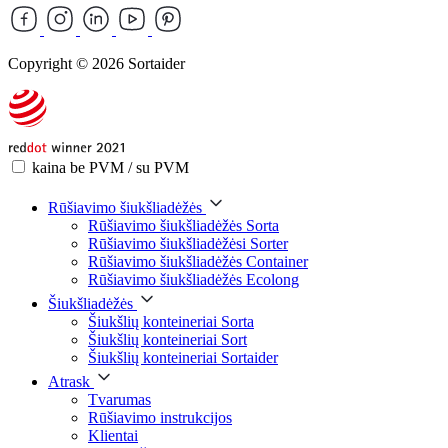
Copyright © 2026 Sortaider
kaina be PVM / su PVM
Rūšiavimo šiukšliadėžės
Rūšiavimo šiukšliadėžės Sorta
Rūšiavimo šiukšliadėžėsi Sorter
Rūšiavimo šiukšliadėžės Container
Rūšiavimo šiukšliadėžės Ecolong
Šiukšliadėžės
Šiukšlių konteineriai Sorta
Šiukšlių konteineriai Sort
Šiukšlių konteineriai Sortaider
Atrask
Tvarumas
Rūšiavimo instrukcijos
Klientai