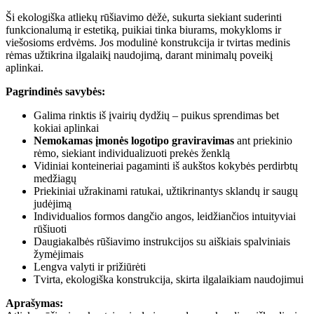
Ši ekologiška atliekų rūšiavimo dėžė, sukurta siekiant suderinti
funkcionalumą ir estetiką, puikiai tinka biurams, mokykloms ir
viešosioms erdvėms. Jos modulinė konstrukcija ir tvirtas medinis
rėmas užtikrina ilgalaikį naudojimą, darant minimalų poveikį
aplinkai.
Pagrindinės savybės:
Galima rinktis iš įvairių dydžių – puikus sprendimas bet
kokiai aplinkai
Nemokamas įmonės logotipo graviravimas
ant priekinio
rėmo, siekiant individualizuoti prekės ženklą
Vidiniai konteineriai pagaminti iš aukštos kokybės perdirbtų
medžiagų
Priekiniai užrakinami ratukai, užtikrinantys sklandų ir saugų
judėjimą
Individualios formos dangčio angos, leidžiančios intuityviai
rūšiuoti
Daugiakalbės rūšiavimo instrukcijos su aiškiais spalviniais
žymėjimais
Lengva valyti ir prižiūrėti
Tvirta, ekologiška konstrukcija, skirta ilgalaikiam naudojimui
Aprašymas: