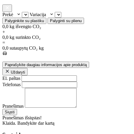
Prekė
Variacija
Palyginkite su plastiku
Palyginti su plienu
0,0
kg išvengto CO₂
+
0,0
kg surinkto CO₂
=
0,0
sutaupytų CO₂ kg
Paprašykite daugiau informacijos apie produktą
Uždaryti
El. paštas
Telefonas
Pranešimas
Siųsti
Pranešimas išsiųstas!
Klaida. Bandykite dar kartą