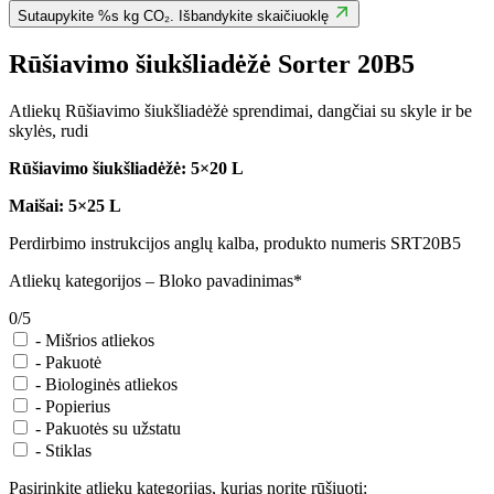
Sutaupykite %s kg CO₂. Išbandykite skaičiuoklę
Rūšiavimo šiukšliadėžė Sorter 20B5
Atliekų Rūšiavimo šiukšliadėžė sprendimai, dangčiai su skyle ir be
skylės, rudi
Rūšiavimo šiukšliadėžė: 5×20 L
Maišai: 5×25 L
Perdirbimo instrukcijos anglų kalba, produkto numeris SRT20B5
Atliekų kategorijos – Bloko pavadinimas*
0/5
-
Mišrios atliekos
-
Pakuotė
-
Biologinės atliekos
-
Popierius
-
Pakuotės su užstatu
-
Stiklas
Pasirinkite atliekų kategorijas, kurias norite rūšiuoti: