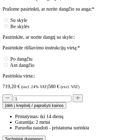
Prašome pasirinkti, ar norite dangčio su anga:*
Su skyle
Be skylės
Pasirinkite, ar norite dangtį su skyle::
Pasirinkite rūšiavimo instrukcijų vietą:*
Po dangčiu
Ant dangčio
Pasirinkta vieta::
719,20
€
580
€
(incl. 24% VAT)
(excl. VAT)
Įdėti į krepšelį / paprašyti kainos
Pristatymas: iki 14 dienų
Garantija: 2 metai
Paruošta naudoti - pristatoma surinkta
Techniniai duomenys