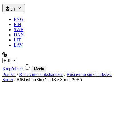
LIT
ENG
FIN
SWE
DAN
LIT
LAV
Krepšelis
0
Meniu
Pradžia
/
Rūšiavimo šiukšliadėžės
/
Rūšiavimo šiukšliadėžėsi
Sorter
/ Rūšiavimo šiukšliadėžė Sorter 20B5