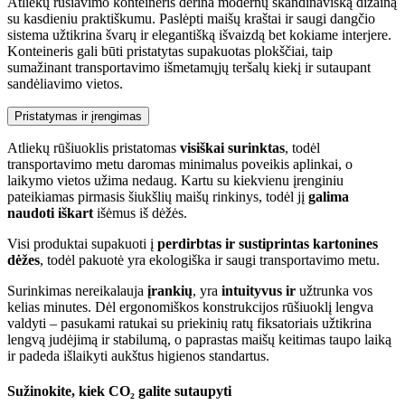
Atliekų rūšiavimo konteineris derina modernų skandinavišką dizainą
su kasdieniu praktiškumu. Paslėpti maišų kraštai ir saugi dangčio
sistema užtikrina švarų ir elegantišką išvaizdą bet kokiame interjere.
Konteineris gali būti pristatytas supakuotas plokščiai, taip
sumažinant transportavimo išmetamųjų teršalų kiekį ir sutaupant
sandėliavimo vietos.
Pristatymas ir įrengimas
Atliekų rūšiuoklis pristatomas
visiškai surinktas
, todėl
transportavimo metu daromas minimalus poveikis aplinkai, o
laikymo vietos užima nedaug. Kartu su kiekvienu įrenginiu
pateikiamas pirmasis šiukšlių maišų rinkinys, todėl jį
galima
naudoti iškart
išėmus iš dėžės.
Visi produktai supakuoti į
perdirbtas ir sustiprintas kartonines
dėžes
, todėl pakuotė yra ekologiška ir saugi transportavimo metu.
Surinkimas nereikalauja
įrankių
, yra
intuityvus ir
užtrunka vos
kelias minutes. Dėl ergonomiškos konstrukcijos rūšiuoklį lengva
valdyti – pasukami ratukai su priekinių ratų fiksatoriais užtikrina
lengvą judėjimą ir stabilumą, o paprastas maišų keitimas taupo laiką
ir padeda išlaikyti aukštus higienos standartus.
Sužinokite, kiek CO₂ galite sutaupyti