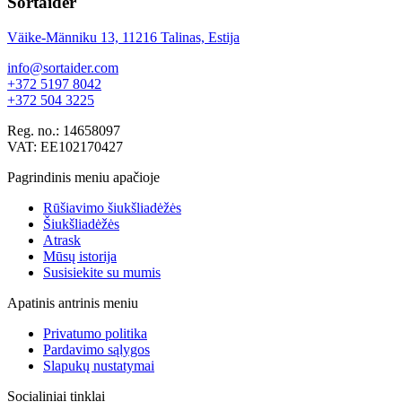
Sortaider
Väike-Männiku 13, 11216 Talinas, Estija
info@sortaider.com
+372 5197 8042
+372 504 3225
Reg. no.: 14658097
VAT: EE102170427
Pagrindinis meniu apačioje
Rūšiavimo šiukšliadėžės
Šiukšliadėžės
Atrask
Mūsų istorija
Susisiekite su mumis
Apatinis antrinis meniu
Privatumo politika
Pardavimo sąlygos
Slapukų nustatymai
Socialiniai tinklai