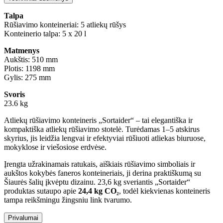
Talpa
Rūšiavimo konteineriai: 5 atliekų rūšys
Konteinerio talpa: 5 x 20 l
Matmenys
Aukštis: 510 mm
Plotis: 1198 mm
Gylis: 275 mm
Svoris
23.6 kg
Atliekų rūšiavimo konteineris „Sortaider“ – tai elegantiška ir
kompaktiška atliekų rūšiavimo stotelė. Turėdamas 1–5 atskirus
skyrius, jis leidžia lengvai ir efektyviai rūšiuoti atliekas biuruose,
mokyklose ir viešosiose erdvėse.
Įrengta užrakinamais ratukais, aiškiais rūšiavimo simboliais ir
aukštos kokybės faneros konteineriais, ji derina praktiškumą su
Šiaurės šalių įkvėptu dizainu. 23,6 kg sveriantis „Sortaider“
produktas sutaupo apie
24,4 kg CO₂
, todėl kiekvienas konteineris
tampa reikšmingu žingsniu link tvarumo.
Privalumai