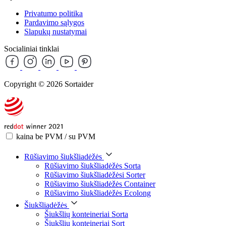
Privatumo politika
Pardavimo sąlygos
Slapukų nustatymai
Socialiniai tinklai
Copyright © 2026 Sortaider
kaina be PVM / su PVM
Rūšiavimo šiukšliadėžės
Rūšiavimo šiukšliadėžės Sorta
Rūšiavimo šiukšliadėžėsi Sorter
Rūšiavimo šiukšliadėžės Container
Rūšiavimo šiukšliadėžės Ecolong
Šiukšliadėžės
Šiukšlių konteineriai Sorta
Šiukšlių konteineriai Sort