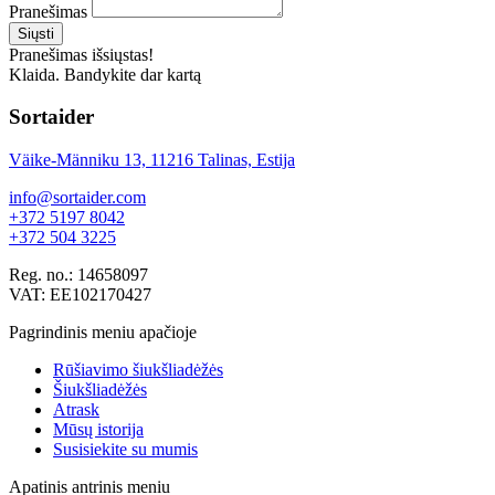
Pranešimas
Siųsti
Pranešimas išsiųstas!
Klaida. Bandykite dar kartą
Sortaider
Väike-Männiku 13, 11216 Talinas, Estija
info@sortaider.com
+372 5197 8042
+372 504 3225
Reg. no.: 14658097
VAT: EE102170427
Pagrindinis meniu apačioje
Rūšiavimo šiukšliadėžės
Šiukšliadėžės
Atrask
Mūsų istorija
Susisiekite su mumis
Apatinis antrinis meniu