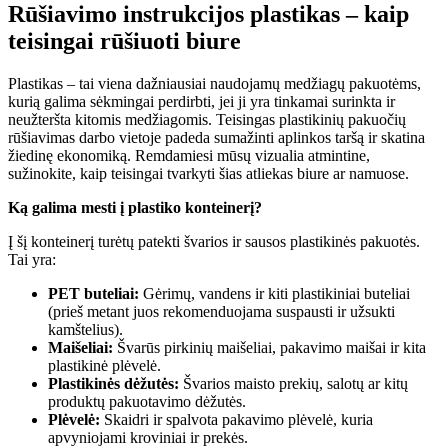
Rūšiavimo instrukcijos plastikas – kaip
teisingai rūšiuoti biure
Plastikas – tai viena dažniausiai naudojamų medžiagų pakuotėms,
kurią galima sėkmingai perdirbti, jei ji yra tinkamai surinkta ir
neužteršta kitomis medžiagomis. Teisingas plastikinių pakuočių
rūšiavimas darbo vietoje padeda sumažinti aplinkos taršą ir skatina
žiedinę ekonomiką. Remdamiesi mūsų vizualia atmintine,
sužinokite, kaip teisingai tvarkyti šias atliekas biure ar namuose.
Ką galima mesti į plastiko konteinerį?
Į šį konteinerį turėtų patekti švarios ir sausos plastikinės pakuotės.
Tai yra:
PET buteliai:
Gėrimų, vandens ir kiti plastikiniai buteliai
(prieš metant juos rekomenduojama suspausti ir užsukti
kamštelius).
Maišeliai:
Švarūs pirkinių maišeliai, pakavimo maišai ir kita
plastikinė plėvelė.
Plastikinės dėžutės:
Švarios maisto prekių, salotų ar kitų
produktų pakuotavimo dėžutės.
Plėvelė:
Skaidri ir spalvota pakavimo plėvelė, kuria
apvyniojami kroviniai ir prekės.