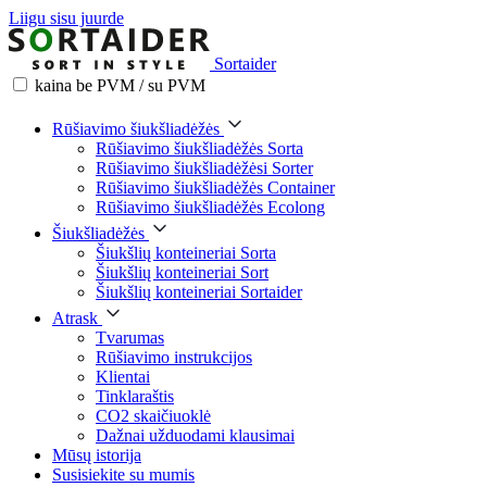
Liigu sisu juurde
Sortaider
kaina be PVM / su PVM
Rūšiavimo šiukšliadėžės
Rūšiavimo šiukšliadėžės Sorta
Rūšiavimo šiukšliadėžėsi Sorter
Rūšiavimo šiukšliadėžės Container
Rūšiavimo šiukšliadėžės Ecolong
Šiukšliadėžės
Šiukšlių konteineriai Sorta
Šiukšlių konteineriai Sort
Šiukšlių konteineriai Sortaider
Atrask
Tvarumas
Rūšiavimo instrukcijos
Klientai
Tinklaraštis
CO2 skaičiuoklė
Dažnai užduodami klausimai
Mūsų istorija
Susisiekite su mumis