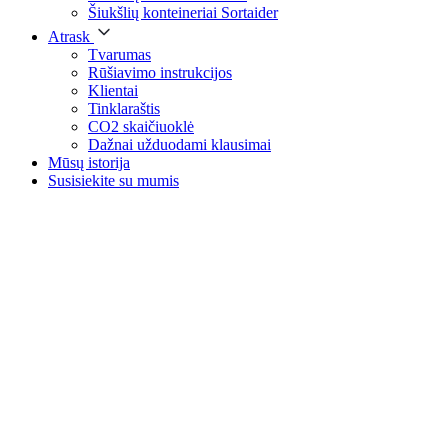
Šiukšlių konteineriai Sortaider
Atrask
Tvarumas
Rūšiavimo instrukcijos
Klientai
Tinklaraštis
CO2 skaičiuoklė
Dažnai užduodami klausimai
Mūsų istorija
Susisiekite su mumis