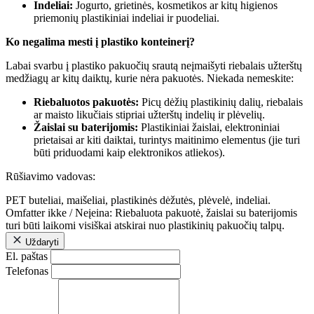
Indeliai:
Jogurto, grietinės, kosmetikos ar kitų higienos
priemonių plastikiniai indeliai ir puodeliai.
Ko negalima mesti į plastiko konteinerį?
Labai svarbu į plastiko pakuočių srautą neįmaišyti riebalais užterštų
medžiagų ar kitų daiktų, kurie nėra pakuotės. Niekada nemeskite:
Riebaluotos pakuotės:
Picų dėžių plastikinių dalių, riebalais
ar maisto likučiais stipriai užterštų indelių ir plėvelių.
Žaislai su baterijomis:
Plastikiniai žaislai, elektroniniai
prietaisai ar kiti daiktai, turintys maitinimo elementus (jie turi
būti priduodami kaip elektronikos atliekos).
Rūšiavimo vadovas:
PET buteliai, maišeliai, plastikinės dėžutės, plėvelė, indeliai.
Omfatter ikke / Neįeina: Riebaluota pakuotė, žaislai su baterijomis
turi būti laikomi visiškai atskirai nuo plastikinių pakuočių talpų.
Uždaryti
El. paštas
Telefonas