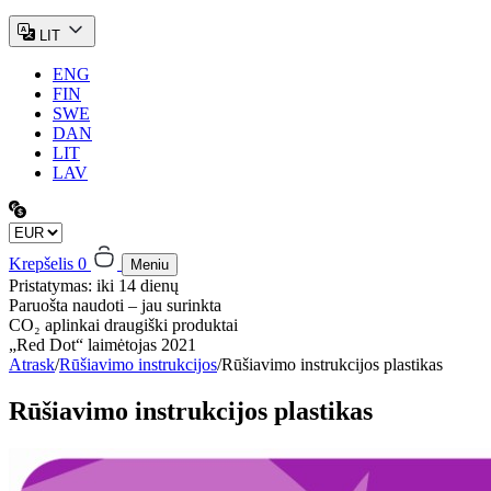
LIT
ENG
FIN
SWE
DAN
LIT
LAV
Krepšelis
0
Meniu
Pristatymas: iki 14 dienų
Paruošta naudoti – jau surinkta
CO₂ aplinkai draugiški produktai
„Red Dot“ laimėtojas 2021
Atrask
/
Rūšiavimo instrukcijos
/
Rūšiavimo instrukcijos plastikas
Rūšiavimo instrukcijos plastikas