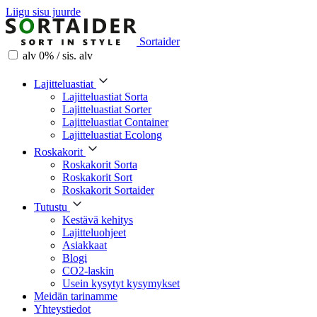
Liigu sisu juurde
Sortaider
alv 0% / sis. alv
Lajitteluastiat
Lajitteluastiat Sorta
Lajitteluastiat Sorter
Lajitteluastiat Container
Lajitteluastiat Ecolong
Roskakorit
Roskakorit Sorta
Roskakorit Sort
Roskakorit Sortaider
Tutustu
Kestävä kehitys
Lajitteluohjeet
Asiakkaat
Blogi
CO2-laskin
Usein kysytyt kysymykset
Meidän tarinamme
Yhteystiedot