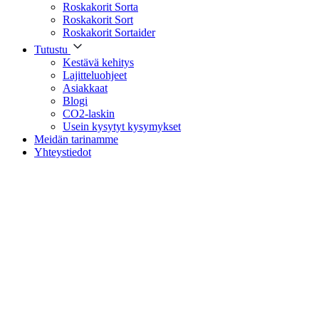
Roskakorit Sorta
Roskakorit Sort
Roskakorit Sortaider
Tutustu
Kestävä kehitys
Lajitteluohjeet
Asiakkaat
Blogi
CO2-laskin
Usein kysytyt kysymykset
Meidän tarinamme
Yhteystiedot