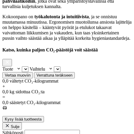
pahvilaatikoihin
, jotka ovat sekä ympäristöystävällisiä että
turvallisia kuljetuksen kannalta.
Kokoonpano on
työkalutonta ja intuitiivista
, ja se onnistuu
muutamassa minuutissa. Ergonomisen muotoilunsa ansiosta lajittelija
on helppo käsitellä – kääntyvät pyörät ja etulukot takaavat
vaivattoman liikkumisen ja vakauden, kun taas yksinkertainen
pussin vaihto säästää aikaa ja ylläpitää korkeita hygieniastandardeja.
Katso, kuinka paljon CO₂-päästöjä voit säästää
Tuote
Vaihtelu
Vertaa muoviin
Verrattuna teräkseen
0,0
vältetyt CO₂-kilogrammat
+
0,0
kg sidottua CO₂:ta
=
0,0
säästetyt CO₂-kilogrammat
Kysy lisää tuotteesta
Sulje
Sähköposti