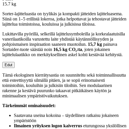
15.7 kg
Sorter-lajitteluastia on tyylikäs ja kompakti jätteiden lajitteluasema.
Siinä on 1–5 erillistä lokeroa, jotka helpottavat ja tehostavat jätteiden
lajittelua toimistoissa, kouluissa ja julkisissa tiloissa.
Lukittavilla pyörillä, selkeillä lajittelusymboleilla ja korkealaatuisilla
vanerilaatikoilla varustettu laite yhdistää käytännöllisyyden ja
pohjoismaisen inspiraation saaneen muotoilun.
15,7 kg
painava
Sortaider-tuote säästää noin
16,5 kg CO₂:ta
, joten jokainen
lajittelulaatikko on merkityksellinen askel kohti kestävää kehitystä.
Edut
Tämä ekologinen kierrätysastia on suunniteltu sekä toiminnallisuutta
että esteettisyyttä silmällä pitäen, ja se sopii erinomaisesti
toimistoihin, kouluihin ja julkisiin tiloihin. Sen modulaarinen
rakenne ja kestävä puurunko takaavat pitkäikäisen käytön ja
minimaalisen ympäristövaikutuksen.
Tärkeimmät ominaisuudet:
Saatavana useina kokoina – täydellinen ratkaisu jokaiseen
ympäristöön
Ilmainen yrityksen logon kaiverrus
eturungossa yksilöllisen