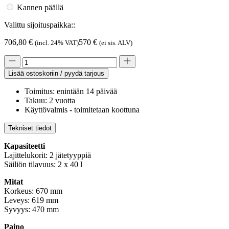
Kannen päällä
Valittu sijoituspaikka::
706,80
€
570
€
(incl. 24% VAT)
(ei sis. ALV)
Lisää ostoskoriin / pyydä tarjous
Toimitus: enintään 14 päivää
Takuu: 2 vuotta
Käyttövalmis - toimitetaan koottuna
Tekniset tiedot
Kapasiteetti
Lajittelukorit: 2 jätetyyppiä
Säiliön tilavuus: 2 x 40 l
Mitat
Korkeus: 670 mm
Leveys: 619 mm
Syvyys: 470 mm
Paino