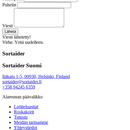
Puhelin
Viesti
Lähetä
Viesti lähetetty!
Virhe. Yritä uudelleen.
Sortaider
Sortaider Suomi
Itäkatu 1-5, 00930, Helsinki, Finland
sortaider@sortaider.fi
+358 94245 6359
Alareunan päävalikko
Lajitteluastiat
Roskakorit
Tutustu
Meidän tarinamme
Yhteystiedot