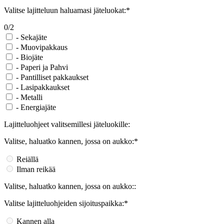
Valitse lajitteluun haluamasi jäteluokat:*
0/2
-
Sekajäte
-
Muovipakkaus
-
Biojäte
-
Paperi ja Pahvi
-
Pantilliset pakkaukset
-
Lasipakkaukset
-
Metalli
-
Energiajäte
Lajitteluohjeet valitsemillesi jäteluokille:
Valitse, haluatko kannen, jossa on aukko:*
Reiällä
Ilman reikää
Valitse, haluatko kannen, jossa on aukko::
Valitse lajitteluohjeiden sijoituspaikka:*
Kannen alla