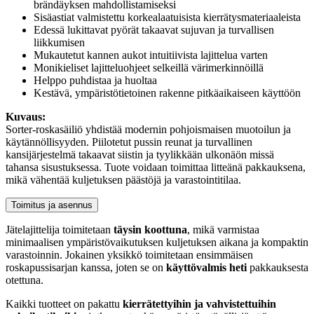
brändäyksen mahdollistamiseksi
Sisäastiat valmistettu korkealaatuisista kierrätysmateriaaleista
Edessä lukittavat pyörät takaavat sujuvan ja turvallisen
liikkumisen
Mukautetut kannen aukot intuitiivista lajittelua varten
Monikieliset lajitteluohjeet selkeillä värimerkinnöillä
Helppo puhdistaa ja huoltaa
Kestävä, ympäristötietoinen rakenne pitkäaikaiseen käyttöön
Kuvaus:
Sorter-roskasäiliö yhdistää modernin pohjoismaisen muotoilun ja
käytännöllisyyden. Piilotetut pussin reunat ja turvallinen
kansijärjestelmä takaavat siistin ja tyylikkään ulkonäön missä
tahansa sisustuksessa. Tuote voidaan toimittaa litteänä pakkauksena,
mikä vähentää kuljetuksen päästöjä ja varastointitilaa.
Toimitus ja asennus
Jätelajittelija toimitetaan
täysin koottuna
, mikä varmistaa
minimaalisen ympäristövaikutuksen kuljetuksen aikana ja kompaktin
varastoinnin. Jokainen yksikkö toimitetaan ensimmäisen
roskapussisarjan kanssa, joten se on
käyttövalmis heti
pakkauksesta
otettuna.
Kaikki tuotteet on pakattu
kierrätettyihin ja vahvistettuihin