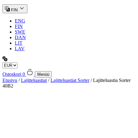
FIN
ENG
FIN
SWE
DAN
LIT
LAV
Ostoskori
0
Menüü
Etusivu
/
Lajitteluastiat
/
Lajitteluastiat Sorter
/ Lajitteluastia Sorter
40B2